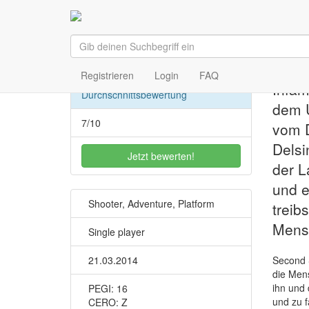
Zurück
In
PlayStati
Registrieren
Login
FAQ
Infam
Durchschnittsbewertung
dem Ü
7/10
vom D
Delsi
Jetzt bewerten!
der L
und e
Shooter, Adventure, Platform
treib
Mens
Single player
21.03.2014
Second S
die Mens
ihn und 
PEGI:
16
und zu f
CERO:
Z