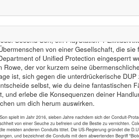
famous: Second Son
on 4
ous: Second Son, ein PlayStation 4-Exklusivtitel
bermenschen von einer Gesellschaft, die sie fü
epartment of Unified Protection eingesperrt we
n Rowe, der vor kurzem seine übermenschlichen
age ist, sich gegen die unterdrückerische DU
ntscheide selbst, wie du deine fantastischen 
st, und erlebe die Konsequenzen deiner Handlun
chen um dich herum auswirken.
on spielt im Jahr 2016, sieben Jahre nachdem sich der Conduit-Prota
chheit von einer Seuche zu befreien und die Bestie zu vernichten. Cole 
die meisten anderen Conduits tötet. Die US-Regierung gründet die D.U.
angen, und bezeichnet die Conduits mit dem abwertenden Begriff "Bioter