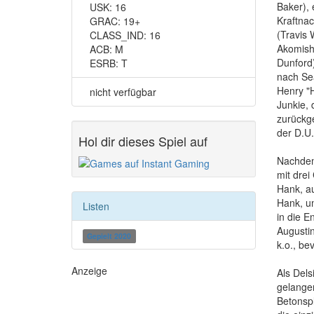
Baker), 
USK:
16
Kraftnac
GRAC:
19+
(Travis 
CLASS_IND:
16
Akomish,
ACB:
M
Dunford)
ESRB:
T
nach Sea
Henry "H
nicht verfügbar
Junkie, 
zurückge
der D.U.
Hol dir dieses Spiel auf
Nachdem 
mit drei
Hank, au
Hank, um
Listen
in die E
Augustin
Gepielt 2020
k.o., be
Anzeige
Als Dels
gelangen
Betonspl