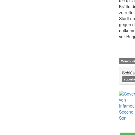
die einz
Kräfte 
zu rette
Stadt un
gegen di
entkomme
vor Regg
Communi
Schlüs
superh