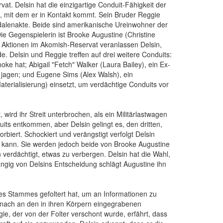
rvat. Delsin hat die einzigartige Conduit-Fähigkeit der
n, mit dem er in Kontakt kommt. Sein Bruder Reggie
Vandalenakte. Beide sind amerikanische Ureinwohner der
ie Gegenspielerin ist Brooke Augustine (Christine
re Aktionen im Akomish-Reservat veranlassen Delsin,
e. Delsin und Reggie treffen auf drei weitere Conduits:
oke hat; Abigail "Fetch" Walker (Laura Bailey), ein Ex-
u jagen; und Eugene Sims (Alex Walsh), ein
aterialisierung) einsetzt, um verdächtige Conduits vor
wird ihr Streit unterbrochen, als ein Militärlastwagen
ts entkommen, aber Delsin gelingt es, den dritten,
biert. Schockiert und verängstigt verfolgt Delsin
en kann. Sie werden jedoch beide von Brooke Augustine
n verdächtigt, etwas zu verbergen. Delsin hat die Wahl,
ngig von Delsins Entscheidung schlägt Augustine ihn
des Stammes gefoltert hat, um an Informationen zu
d nach an den in ihren Körpern eingegrabenen
gie, der von der Folter verschont wurde, erfährt, dass