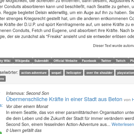
ige Möglichkeit, die Scherben zu entfernen, darin besteht, Augustines K
der Conduits absorbieren kann und beschließt, nach Seattle zu gehen
n. Reggie begleitet Delsin widerwillig, um ein Auge auf ihn zu haben. Sie
ter strenges Kriegsrecht gestellt hat, um die anderen entkommenen Con
e Kräfte der D.U.P. und spürt Kernfragmente auf, um seine Kräfte zu ent
nen Conduits, Fetch und Eugene, und absorbiert ihre Kräfte. Nach bei
ie, der sie zunächst als "Freaks" ansieht und sie entweder erlösen od
Dieser Text wurde automa
ty Wiki
Wikipedia
Subreddit
Official Website
Facebook
Twitter
Twitch
Pl
selwörter:
action-adventure
sequel
helicopter
over the shoulder
playstatio
ero
Infamous: Second Son
Übermenschliche Kräfte in einer Stadt aus Beton
von
Vor über einem Monat
In einem Seattle, das von einer paramilitärischen Organisation unt
die dein Leben und die Zukunft der Stadt für immer verändern werd
Second Son, einem fesselnden Action-Adventure aus...
Weiterlesen
0 Usern gefällt das