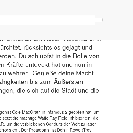
Weiter
, bringt dir ein Action-Adventure, in
rchtet, rücksichtslos gejagt und
rden. Du schlüpfst in die Rolle von
 Kräfte entdeckt hat und nun in
P zu wehren. Genieße deine Macht
Fähigkeiten bis zum Äußersten
gen, die sich auf die Stadt und die
gonist Cole MacGrath in Infamous 2 geopfert hat, um
setzt die mächtige Waffe Ray Field Inhibitor ein, die
P., um die verbliebenen Conduits der Welt zu jagen
roristen". Der Protagonist ist Delsin Rowe (Troy