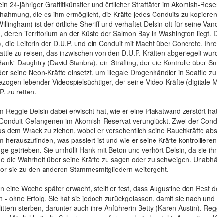
ein 24-jähriger Graffitikünstler und örtlicher Straftäter im Akomish-Rese
hahmung, die es ihm ermöglicht, die Kräfte jedes Conduits zu kopiere
Willingham) ist der örtliche Sheriff und verhaftet Delsin oft für seine 
 deren Territorium an der Küste der Salmon Bay in Washington liegt. D
, die Leiterin der D.U.P. und ein Conduit mit Macht über Concrete. Ih
ttle zu reisen, das inzwischen von den D.U.P.-Kräften abgeriegelt wurd
ank" Daughtry (David Stanbra), ein Sträfling, der die Kontrolle über Sm
der seine Neon-Kräfte einsetzt, um illegale Drogenhändler in Seattle z
zogen lebender Videospielsüchtiger, der seine Video-Kräfte (digitale M
P. zu retten.
Reggie Delsin dabei erwischt hat, wie er eine Plakatwand zerstört hat, 
 Conduit-Gefangenen im Akomish-Reservat verunglückt. Zwei der Condui
s dem Wrack zu ziehen, wobei er versehentlich seine Rauchkräfte absor
 herauszufinden, was passiert ist und wie er seine Kräfte kontrollier
nge getrieben. Sie umhüllt Hank mit Beton und verhört Delsin, da sie ih
e die Wahrheit über seine Kräfte zu sagen oder zu schweigen. Unabhä
vor sie zu den anderen Stammesmitgliedern weitergeht.
in eine Woche später erwacht, stellt er fest, dass Augustine den Rest 
 - ohne Erfolg. Sie hat sie jedoch zurückgelassen, damit sie nach un
ittern sterben, darunter auch ihre Anführerin Betty (Karen Austin). Reg