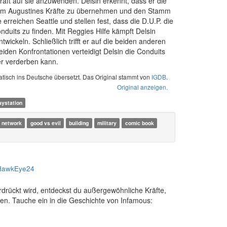
raft auf sie anzuwenden. Delsin erkennt, dass er die
, um Augustines Kräfte zu übernehmen und den Stamm
 erreichen Seattle und stellen fest, dass die D.U.P. die
duits zu finden. Mit Reggies Hilfe kämpft Delsin
wickeln. Schließlich trifft er auf die beiden anderen
den Konfrontationen verteidigt Delsin die Conduits
er verderben kann.
tisch ins Deutsche übersetzt. Das Original stammt von
IGDB
.
Original anzeigen.
aystation
n network
good vs evil
building
military
comic book
HawkEye24
erdrückt wird, entdeckst du außergewöhnliche Kräfte,
en. Tauche ein in die Geschichte von Infamous: