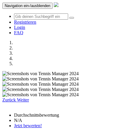
Navigation ein-/ausblenden
Registrieren
Login
FAQ
Zurück
Weiter
Durchschnittsbewertung
N/A
Jetzt bewerten!